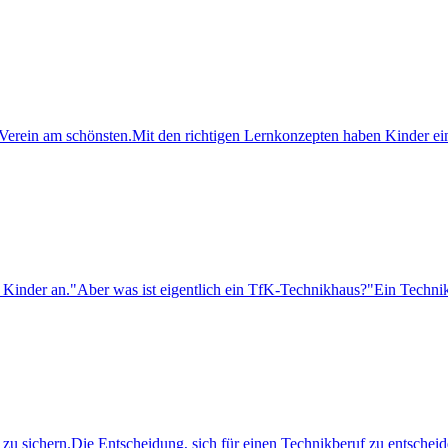
t im Verein am schönsten.Mit den richtigen Lernkonzepten haben Kinder
Kinder an."Aber was ist eigentlich ein TfK-Technikhaus?"Ein Technikha
t zu sichern.Die Entscheidung, sich für einen Technikberuf zu entschei