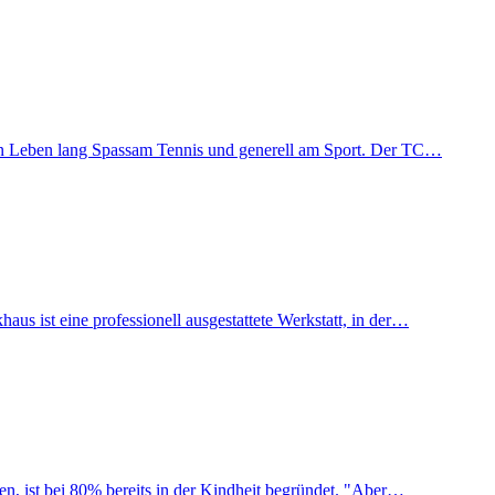
 ein Leben lang Spassam Tennis und generell am Sport. Der TC…
us ist eine professionell ausgestattete Werkstatt, in der…
den, ist bei 80% bereits in der Kindheit begründet. "Aber…