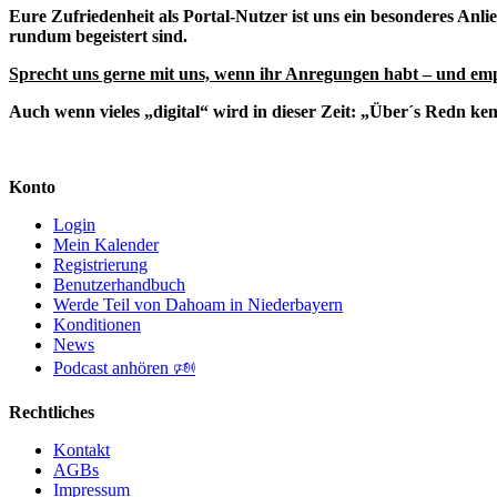
Eure Zufriedenheit als Portal-Nutzer ist uns ein besonderes Anl
rundum begeistert sind.
Sprecht uns gerne mit uns, wenn ihr Anregungen habt – und e
Auch wenn vieles „digital“ wird in dieser Zeit: „Über´s Redn k
Konto
Login
Mein Kalender
Registrierung
Benutzerhandbuch
Werde Teil von Dahoam in Niederbayern
Konditionen
News
Podcast anhören 🕬
Rechtliches
Kontakt
AGBs
Impressum