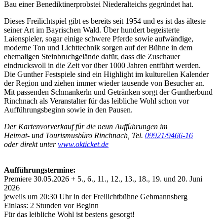
Bau einer Benediktinerprobstei Niederalteichs gegründet hat.
Dieses Freilichtspiel gibt es bereits seit 1954 und es ist das älteste
seiner Art im Bayrischen Wald. Über hundert begeisterte
Laienspieler, sogar einige schwere Pferde sowie aufwändige,
moderne Ton und Lichttechnik sorgen auf der Bühne in dem
ehemaligen Steinbruchgelände dafür, dass die Zuschauer
eindrucksvoll in die Zeit vor über 1000 Jahren entführt werden.
Die Gunther Festspiele sind ein Highlight im kulturellen Kalender
der Region und ziehen immer wieder tausende von Besucher an.
Mit passenden Schmankerln und Getränken sorgt der Guntherbund
Rinchnach als Veranstalter für das leibliche Wohl schon vor
Aufführungsbeginn sowie in den Pausen.
Der Kartenvorverkauf für die neun Aufführungen im
Heimat- und Tourismusbüro Rinchnach, Tel.
09921/9466-16
oder direkt unter
www.okticket.de
Aufführungstermine:
Premiere 30.05.2026 + 5., 6., 11., 12., 13., 18., 19. und 20. Juni
2026
jeweils um 20:30 Uhr in der Freilichtbühne Gehmannsberg
Einlass: 2 Stunden vor Beginn
Für das leibliche Wohl ist bestens gesorgt!