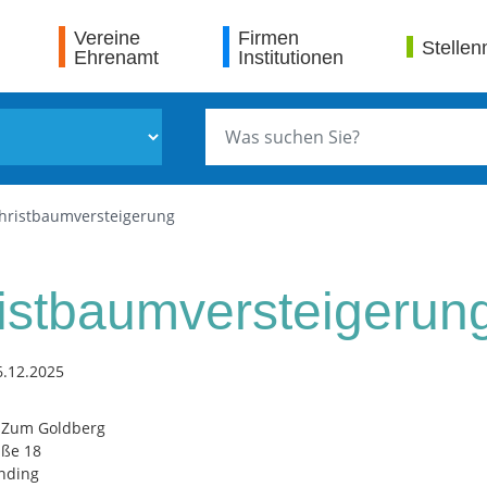
Vereine
Firmen
Stellen
Ehrenamt
Institutionen
hristbaumversteigerung
istbaumversteigerun
6.12.2025
 Zum Goldberg
aße 18
nding