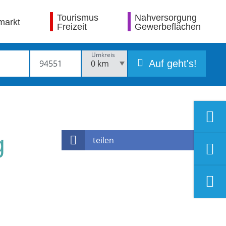
Tourismus
Nahversorgung
markt
Freizeit
Gewerbeflächen
Umkreis
Auf geht's!
g
teilen